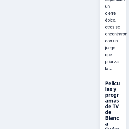
un
cierre
épico,
otros se
encontraron
con un
juego
que
prioriza
la…
Pelícu
las y
progr
amas
de TV
de
Blanc
a