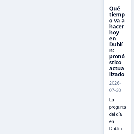
Qué
tiemp
o va a
hacer
hoy
en
Dublí
n:
pronó
stico
actua
lizado
2026-
07-30
La
pregunta
del día
en
Dublín