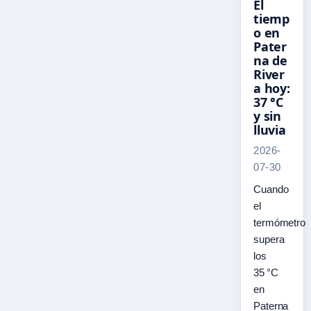
El
tiemp
o en
Pater
na de
River
a hoy:
37 °C
y sin
lluvia
2026-
07-30
Cuando
el
termómetro
supera
los
35 °C
en
Paterna