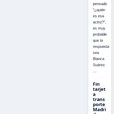
pensado
“¿quién
es esa
actriz?”,
es muy
probable
que la
respuesta
sea
Blanca
Suárez.
…
Fin
tarjet
a
trans
porte
Madri