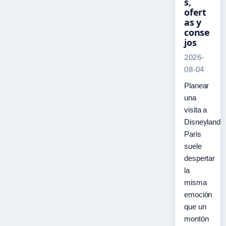
s,
ofert
as y
conse
jos
2026-
08-04
Planear
una
visita a
Disneyland
Paris
suele
despertar
la
misma
emoción
que un
montón