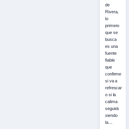
de
Rivera,
lo
primero
que se
busca
es una
fuente
fiable
que
confirme
si va a
refrescar
o si la
calima
seguirá
siendo
la…