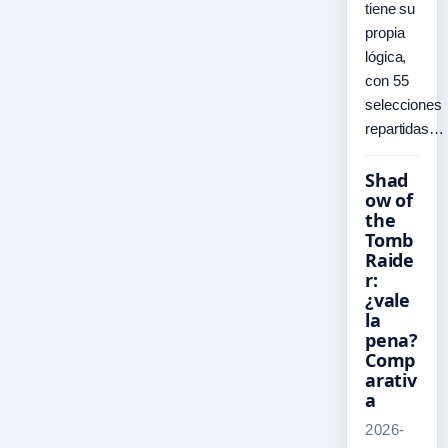
tiene su
propia
lógica,
con 55
selecciones
repartidas…
Shad
ow of
the
Tomb
Raide
r:
¿vale
la
pena?
Comp
arativ
a
2026-