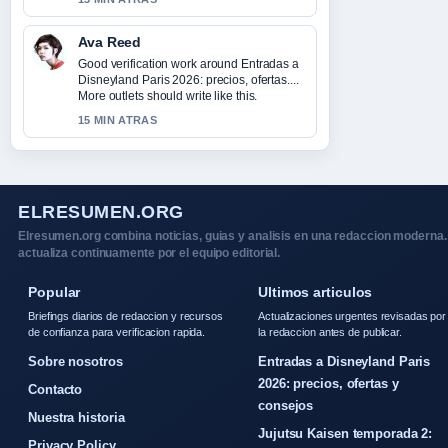
Ava Reed
Good verification work around Entradas a
Disneyland Paris 2026: precios, ofertas....
More outlets should write like this.
15 MIN ATRAS
ELRESUMEN.ORG
Elresumen.org combina noticias, guias y analisis en una redaccion moderna.
actualiza continuamente por el equipo editorial.
Popular
Ultimos articulos
Briefings diarios de redaccion y recursos
Actualizaciones urgentes revisadas por
de confianza para verificacion rapida.
la redaccion antes de publicar.
Sobre nosotros
Entradas a Disneyland Paris
2026: precios, ofertas y
Contacto
consejos
Nuestra historia
Jujutsu Kaisen temporada 2:
Privacy Policy