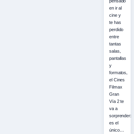
pensado
en ir al
cine y
te has
perdido
entre
tantas
salas,
pantallas
y
formatos,
el Cines
Filmax
Gran
Vía 2 te
va a
sorprender:
es el
único…