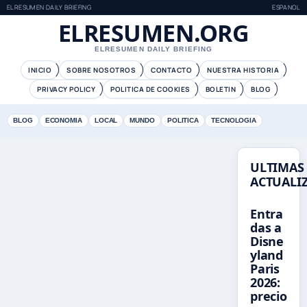
ELRESUMEN DAILY BRIEFING
ESPANOL
ELRESUMEN.ORG
ELRESUMEN DAILY BRIEFING
INICIO
SOBRE NOSOTROS
CONTACTO
NUESTRA HISTORIA
PRIVACY POLICY
POLITICA DE COOKIES
BOLETIN
BLOG
BLOG
ECONOMIA
LOCAL
MUNDO
POLITICA
TECNOLOGIA
ULTIMAS
ACTUALI
Entra
das a
Disne
yland
Paris
2026:
precio