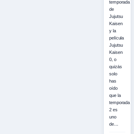
temporada
de
Jujutsu
Kaisen
y la
película
Jujutsu
Kaisen
0, o
quizás
solo
has
oído
que la
temporada
2 es
uno
de…