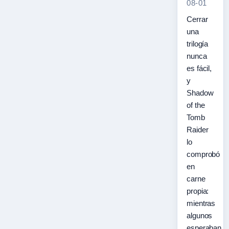
08-01
Cerrar
una
trilogía
nunca
es fácil,
y
Shadow
of the
Tomb
Raider
lo
comprobó
en
carne
propia:
mientras
algunos
esperaban