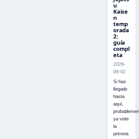
u
Kaise
n
temp
orada
2:
guía
compl
eta
2026-
08-02
Si has
llegado
hasta
aquí,
probablemen
ya viste
la
primera