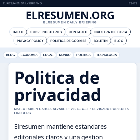
ELRESUMEN DAILY BRIEFING
ES-ES
ELRESUMEN.ORG
ELRESUMEN DAILY BRIEFING
INICIO
SOBRE NOSOTROS
CONTACTO
NUESTRA HISTORIA
PRIVACY POLICY
POLITICA DE COOKIES
BOLETIN
BLOG
BLOG
ECONOMIA
LOCAL
MUNDO
POLITICA
TECNOLOGIA
Politica de
privacidad
MATEO RUBEN GARCIA ALVAREZ • 2026-04-03 • REVISADO POR SOFIA
LINDBERG
Elresumen mantiene estandares
editoriales claros y una gestion