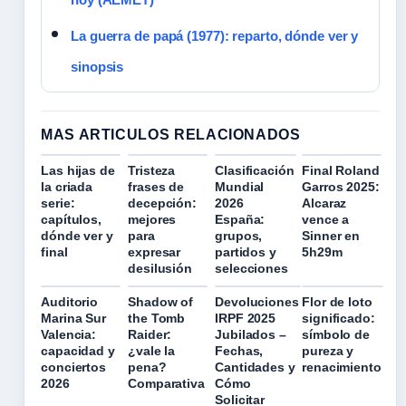
La guerra de papá (1977): reparto, dónde ver y
sinopsis
MAS ARTICULOS RELACIONADOS
Las hijas de
Tristeza
Clasificación
Final Roland
la criada
frases de
Mundial
Garros 2025:
serie:
decepción:
2026
Alcaraz
capítulos,
mejores
España:
vence a
dónde ver y
para
grupos,
Sinner en
final
expresar
partidos y
5h29m
desilusión
selecciones
Auditorio
Shadow of
Devoluciones
Flor de loto
Marina Sur
the Tomb
IRPF 2025
significado:
Valencia:
Raider:
Jubilados –
símbolo de
capacidad y
¿vale la
Fechas,
pureza y
conciertos
pena?
Cantidades y
renacimiento
2026
Comparativa
Cómo
Solicitar