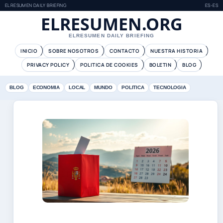
ELRESUMEN DAILY BRIEFING
ES-ES
ELRESUMEN.ORG
ELRESUMEN DAILY BRIEFING
INICIO
SOBRE NOSOTROS
CONTACTO
NUESTRA HISTORIA
PRIVACY POLICY
POLITICA DE COOKIES
BOLETIN
BLOG
BLOG
ECONOMIA
LOCAL
MUNDO
POLITICA
TECNOLOGIA