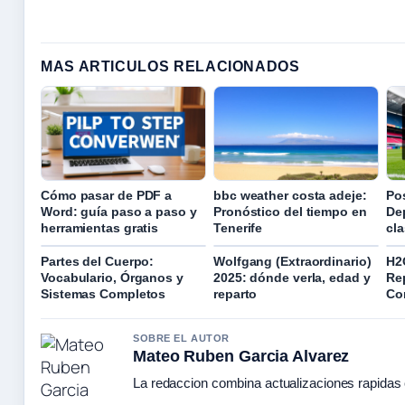
MAS ARTICULOS RELACIONADOS
Cómo pasar de PDF a
bbc weather costa adeje:
Po
Word: guía paso a paso y
Pronóstico del tiempo en
De
herramientas gratis
Tenerife
cla
Partes del Cuerpo:
Wolfgang (Extraordinario)
H2
Vocabulario, Órganos y
2025: dónde verla, edad y
Re
Sistemas Completos
reparto
Co
SOBRE EL AUTOR
Mateo Ruben Garcia Alvarez
La redaccion combina actualizaciones rapidas 