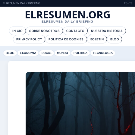
ELRESUMEN DAILY BRIEFING
ES-ES
ELRESUMEN.ORG
ELRESUMEN DAILY BRIEFING
INICIO
SOBRE NOSOTROS
CONTACTO
NUESTRA HISTORIA
PRIVACY POLICY
POLITICA DE COOKIES
BOLETIN
BLOG
BLOG
ECONOMIA
LOCAL
MUNDO
POLITICA
TECNOLOGIA