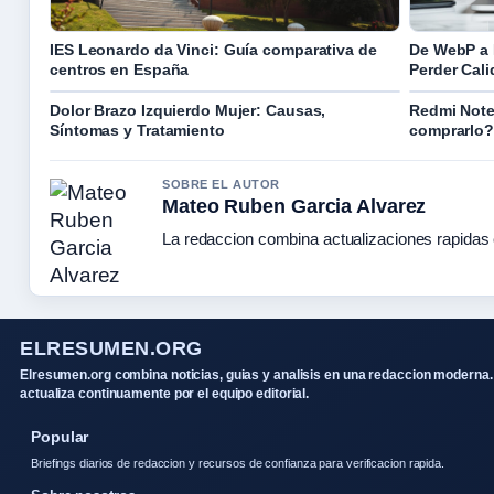
IES Leonardo da Vinci: Guía comparativa de
De WebP a 
centros en España
Perder Cal
Dolor Brazo Izquierdo Mujer: Causas,
Redmi Note
Síntomas y Tratamiento
comprarlo? 
SOBRE EL AUTOR
Mateo Ruben Garcia Alvarez
La redaccion combina actualizaciones rapidas 
ELRESUMEN.ORG
Elresumen.org combina noticias, guias y analisis en una redaccion moderna.
actualiza continuamente por el equipo editorial.
Popular
Briefings diarios de redaccion y recursos de confianza para verificacion rapida.