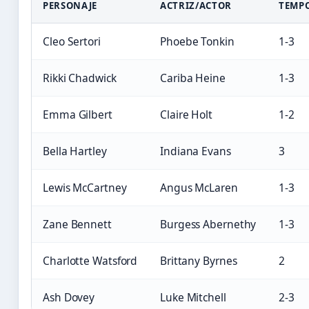
PERSONAJE
ACTRIZ/ACTOR
TEMP
Cleo Sertori
Phoebe Tonkin
1-3
Rikki Chadwick
Cariba Heine
1-3
Emma Gilbert
Claire Holt
1-2
Bella Hartley
Indiana Evans
3
Lewis McCartney
Angus McLaren
1-3
Zane Bennett
Burgess Abernethy
1-3
Charlotte Watsford
Brittany Byrnes
2
Ash Dovey
Luke Mitchell
2-3