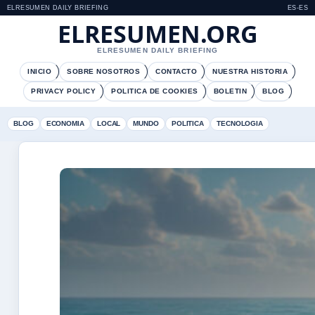
ELRESUMEN DAILY BRIEFING
ES-ES
ELRESUMEN.ORG
ELRESUMEN DAILY BRIEFING
INICIO
SOBRE NOSOTROS
CONTACTO
NUESTRA HISTORIA
PRIVACY POLICY
POLITICA DE COOKIES
BOLETIN
BLOG
BLOG
ECONOMIA
LOCAL
MUNDO
POLITICA
TECNOLOGIA