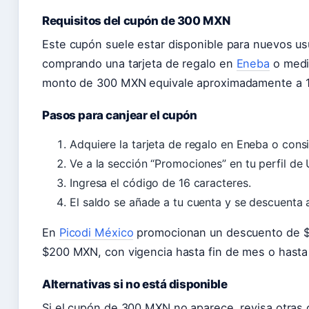
Requisitos del cupón de 300 MXN
Este cupón suele estar disponible para nuevos u
comprando una tarjeta de regalo en
Eneba
o media
monto de 300 MXN equivale aproximadamente a 
Pasos para canjear el cupón
Adquiere la tarjeta de regalo en Eneba o cons
Ve a la sección “Promociones” en tu perfil de 
Ingresa el código de 16 caracteres.
El saldo se añade a tu cuenta y se descuenta
En
Picodi México
promocionan un descuento de $
$200 MXN, con vigencia hasta fin de mes o hasta
Alternativas si no está disponible
Si el cupón de 300 MXN no aparece, revisa otras 