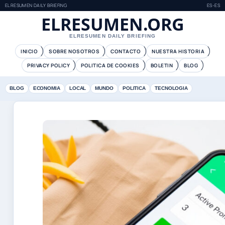
ELRESUMEN DAILY BRIEFING
ES-ES
ELRESUMEN.ORG
ELRESUMEN DAILY BRIEFING
INICIO
SOBRE NOSOTROS
CONTACTO
NUESTRA HISTORIA
PRIVACY POLICY
POLITICA DE COOKIES
BOLETIN
BLOG
BLOG
ECONOMIA
LOCAL
MUNDO
POLITICA
TECNOLOGIA