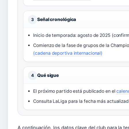
Señal cronológica
3
Inicio de temporada: agosto de 2025 (confir
Comienzo de la fase de grupos de la Champi
(cadena deportiva internacional)
Qué sigue
4
El próximo partido está publicado en el
calend
Consulta LaLiga para la fecha más actualiza
A continuación, los datos clave del club para la t