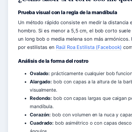
Prueba visual con la regla de la mandíbula
Un método rápido consiste en medir la distancia en
hombro. Si es menor a 5,5 cm, el bob corto suele 
un long bob o media melena son más armónicos. 
por estilistas en
Raúl Roa Estilista (Facebook)
como
Análisis de la forma del rostro
Ovalado:
prácticamente cualquier bob funcion
Alargado:
bob con capas a la altura de la barb
visualmente.
Redondo:
bob con capas largas que caigan po
mandíbula.
Corazón:
bob con volumen en la nuca y capas 
Cuadrado:
bob asimétrico o con capas desco
ángulos.