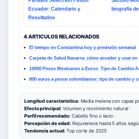
Partidos Selección Fútbol
Jacobo Mou
Ecuador: Calendario y
biografía d
Resultados
4 ARTICULOS RELACIONADOS
El tiempo en Constantina hoy y previsión semanal
Carpeta de Salud Navarra: cómo acceder y usar en
10000 Pesos Mexicanos a Euros: Tipo de Cambio A
800 euros a pesos colombianos: tipo de cambio y 
Longitud característica:
Media melena con capas pr
Efecto principal:
Volumen y movimiento natural ·
Perfil recomendado:
Cabello fino o lacio ·
Percepción de edad:
Rejuvenece hasta 5 años según 
Tendencia actual:
Top corte de 2025