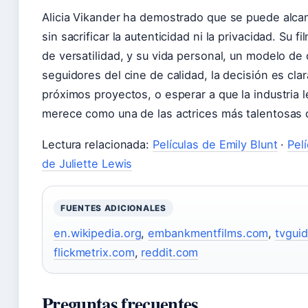
Alicia Vikander ha demostrado que se puede alca
sin sacrificar la autenticidad ni la privacidad. Su f
de versatilidad, y su vida personal, un modelo de 
seguidores del cine de calidad, la decisión es cla
próximos proyectos, o esperar a que la industria l
merece como una de las actrices más talentosas 
Lectura relacionada:
Películas de Emily Blunt
·
Pel
de Juliette Lewis
FUENTES ADICIONALES
en.wikipedia.org
,
embankmentfilms.com
,
tvgui
flickmetrix.com
,
reddit.com
Preguntas frecuentes