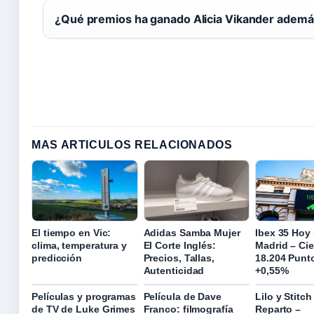
¿Qué premios ha ganado Alicia Vikander ademá
MAS ARTICULOS RELACIONADOS
El tiempo en Vic:
Adidas Samba Mujer
Ibex 35 Hoy
clima, temperatura y
El Corte Inglés:
Madrid – Cie
predicción
Precios, Tallas,
18.204 Punt
Autenticidad
+0,55%
Películas y programas
Película de Dave
Lilo y Stitch
de TV de Luke Grimes
Franco: filmografía
Reparto –