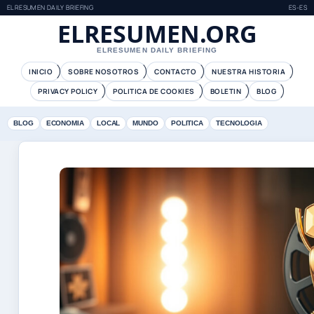
ELRESUMEN DAILY BRIEFING
ES-ES
ELRESUMEN.ORG
ELRESUMEN DAILY BRIEFING
INICIO
SOBRE NOSOTROS
CONTACTO
NUESTRA HISTORIA
PRIVACY POLICY
POLITICA DE COOKIES
BOLETIN
BLOG
BLOG
ECONOMIA
LOCAL
MUNDO
POLITICA
TECNOLOGIA