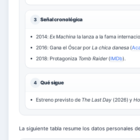
Señal cronológica
3
2014:
Ex Machina
la lanza a la fama internacio
2016: Gana el Óscar por
La chica danesa
(
Ac
2018: Protagoniza
Tomb Raider
(
IMDb
).
Qué sigue
4
Estreno previsto de
The Last Day
(2026) y
Ho
La siguiente tabla resume los datos personales de 