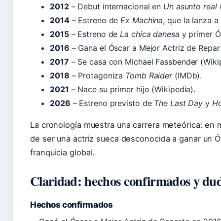
2012
– Debut internacional en
Un asunto real
2014
– Estreno de
Ex Machina
, que la lanza a
2015
– Estreno de
La chica danesa
y primer Ó
2016
– Gana el Óscar a Mejor Actriz de Repa
2017
– Se casa con Michael Fassbender (Wikip
2018
– Protagoniza
Tomb Raider
(IMDb).
2021
– Nace su primer hijo (Wikipedia).
2026
– Estreno previsto de
The Last Day
y
H
La cronología muestra una carrera meteórica: en
de ser una actriz sueca desconocida a ganar un Ós
franquicia global.
Claridad: hechos confirmados y du
Hechos confirmados