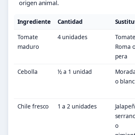
origen animal.
Ingrediente
Cantidad
Sustitu
Tomate
4 unidades
Tomat
maduro
Roma 
pera
Cebolla
½ a 1 unidad
Morad
o blan
Chile fresco
1 a 2 unidades
Jalapeñ
serran
o