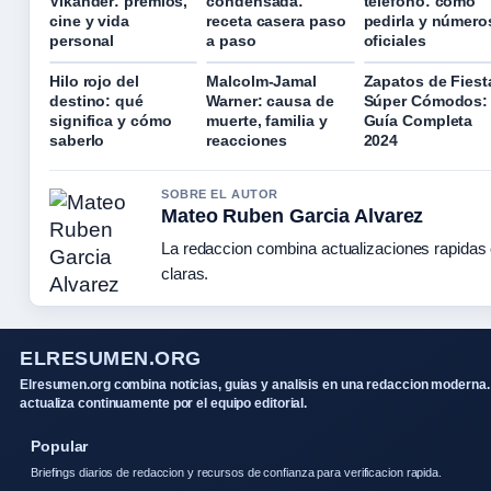
Vikander: premios,
condensada:
teléfono: cómo
cine y vida
receta casera paso
pedirla y número
personal
a paso
oficiales
Hilo rojo del
Malcolm-Jamal
Zapatos de Fiest
destino: qué
Warner: causa de
Súper Cómodos:
significa y cómo
muerte, familia y
Guía Completa
saberlo
reacciones
2024
SOBRE EL AUTOR
Mateo Ruben Garcia Alvarez
La redaccion combina actualizaciones rapidas
claras.
ELRESUMEN.ORG
Elresumen.org combina noticias, guias y analisis en una redaccion moderna.
actualiza continuamente por el equipo editorial.
Popular
Briefings diarios de redaccion y recursos de confianza para verificacion rapida.