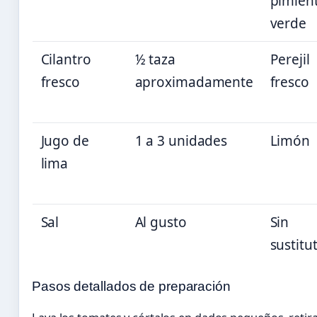
pimien
verde
Cilantro
½ taza
Perejil
fresco
aproximadamente
fresco
Jugo de
1 a 3 unidades
Limón
lima
Sal
Al gusto
Sin
sustitu
Pasos detallados de preparación