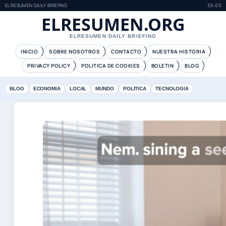
ELRESUMEN DAILY BRIEFING
ES-ES
ELRESUMEN.ORG
ELRESUMEN DAILY BRIEFING
INICIO
SOBRE NOSOTROS
CONTACTO
NUESTRA HISTORIA
PRIVACY POLICY
POLITICA DE COOKIES
BOLETIN
BLOG
BLOG
ECONOMIA
LOCAL
MUNDO
POLITICA
TECNOLOGIA