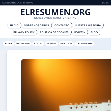
ELRESUMEN DAILY BRIEFING
ES-ES
ELRESUMEN.ORG
ELRESUMEN DAILY BRIEFING
INICIO
SOBRE NOSOTROS
CONTACTO
NUESTRA HISTORIA
PRIVACY POLICY
POLITICA DE COOKIES
BOLETIN
BLOG
BLOG
ECONOMIA
LOCAL
MUNDO
POLITICA
TECNOLOGIA