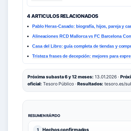
4 ARTICULOS RELACIONADOS
Pablo Heras-Casado: biografía, hijos, pareja y ca
Alineaciones RCD Mallorca vs FC Barcelona Co
Casa del Libro: guía completa de tiendas y comp
Tristeza frases de decepción: mejores para expre
Próxima subasta 6 y 12 meses:
13.01.2026 ·
Próx
oficial:
Tesoro Público ·
Resultados:
tesoro.es/su
RESUMEN RÁPIDO
Hechos confirmados
1