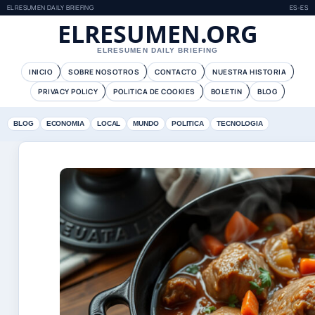
ELRESUMEN DAILY BRIEFING
ES-ES
ELRESUMEN.ORG
ELRESUMEN DAILY BRIEFING
INICIO
SOBRE NOSOTROS
CONTACTO
NUESTRA HISTORIA
PRIVACY POLICY
POLITICA DE COOKIES
BOLETIN
BLOG
BLOG
ECONOMIA
LOCAL
MUNDO
POLITICA
TECNOLOGIA