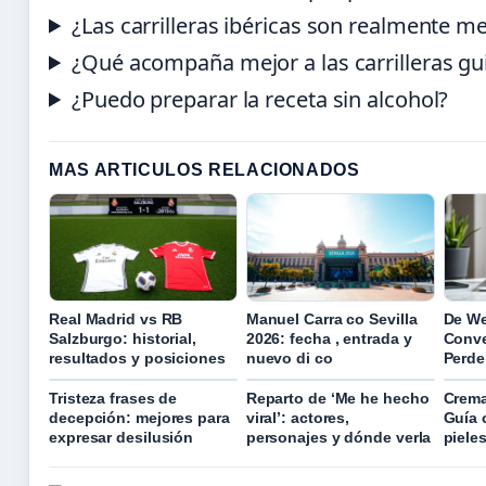
¿Las carrilleras ibéricas son realmente m
¿Qué acompaña mejor a las carrilleras gu
¿Puedo preparar la receta sin alcohol?
MAS ARTICULOS RELACIONADOS
Real Madrid vs RB
Manuel Carra co Sevilla
De W
Salzburgo: historial,
2026: fecha , entrada y
Conver
resultados y posiciones
nuevo di co
Perde
Tristeza frases de
Reparto de ‘Me he hecho
Crema
decepción: mejores para
viral’: actores,
Guía 
expresar desilusión
personajes y dónde verla
piele