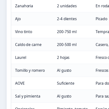
Zanahoria
2 unidades
En roda
Ajo
2-4 dientes
Picado
Vino tinto
200-750 ml
Tempran
Caldo de carne
200-500 ml
Casero,
Laurel
2 hojas
Fresco 
Tomillo y romero
Al gusto
Frescos
AOVE
Suficiente
Para do
Sal y pimienta
Al gusto
Para sa
Opcionales
Pimiento, tomate
Según 