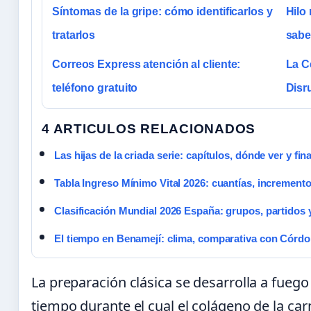
Síntomas de la gripe: cómo identificarlos y
Hilo 
tratarlos
sabe
Correos Express atención al cliente:
La C
teléfono gratuito
Disr
4 ARTICULOS RELACIONADOS
Las hijas de la criada serie: capítulos, dónde ver y fina
Tabla Ingreso Mínimo Vital 2026: cuantías, incremento
Clasificación Mundial 2026 España: grupos, partidos 
El tiempo en Benamejí: clima, comparativa con Córd
La preparación clásica se desarrolla a fuego
tiempo durante el cual el colágeno de la ca