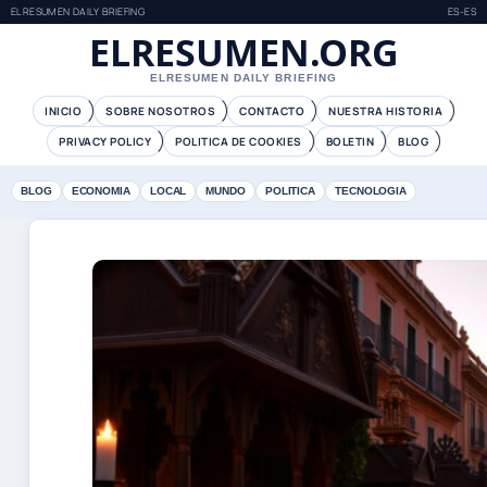
ELRESUMEN DAILY BRIEFING
ES-ES
ELRESUMEN.ORG
ELRESUMEN DAILY BRIEFING
INICIO
SOBRE NOSOTROS
CONTACTO
NUESTRA HISTORIA
PRIVACY POLICY
POLITICA DE COOKIES
BOLETIN
BLOG
BLOG
ECONOMIA
LOCAL
MUNDO
POLITICA
TECNOLOGIA