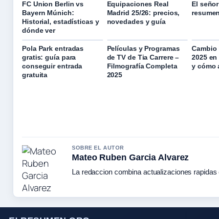
FC Union Berlin vs
Equipaciones Real
El señor
Bayern Múnich:
Madrid 25/26: precios,
resumen
Historial, estadísticas y
novedades y guía
dónde ver
Pola Park entradas
Películas y Programas
Cambio 
gratis: guía para
de TV de Tia Carrere –
2025 en
conseguir entrada
Filmografía Completa
y cómo a
gratuita
2025
SOBRE EL AUTOR
Mateo Ruben Garcia Alvarez
La redaccion combina actualizaciones rapidas 