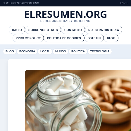
ELRESUMEN DAILY BRIEFING
ES-ES
ELRESUMEN.ORG
ELRESUMEN DAILY BRIEFING
INICIO
SOBRE NOSOTROS
CONTACTO
NUESTRA HISTORIA
PRIVACY POLICY
POLITICA DE COOKIES
BOLETIN
BLOG
BLOG
ECONOMIA
LOCAL
MUNDO
POLITICA
TECNOLOGIA