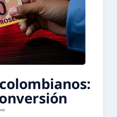
 colombianos:
conversión
INS