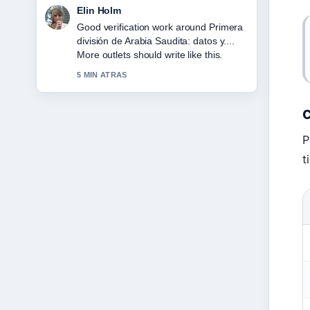
Elin Holm
Good verification work around Primera
división de Arabia Saudita: datos y....
More outlets should write like this.
5 MIN ATRAS
C
P
t