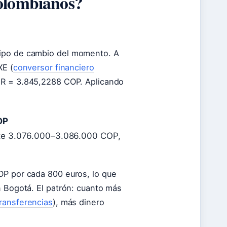
colombianos?
tipo de cambio del momento. A
XE (
conversor financiero
UR = 3.845,2288 COP. Aplicando
OP
nte 3.076.000–3.086.000 COP,
OP por cada 800 euros, lo que
n Bogotá. El patrón: cuanto más
transferencias
), más dinero