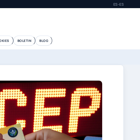
ES-ES
OKIES
BOLETIN
BLOG