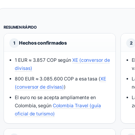
RESUMEN RÁPIDO
Hechos confirmados
1
2
1 EUR ≈ 3.857 COP según
XE (conversor de
E
divisas)
v
800 EUR ≈ 3.085.600 COP a esa tasa (
XE
L
(conversor de divisas)
)
n
El euro no se acepta ampliamente en
L
Colombia, según
Colombia Travel (guía
z
oficial de turismo)