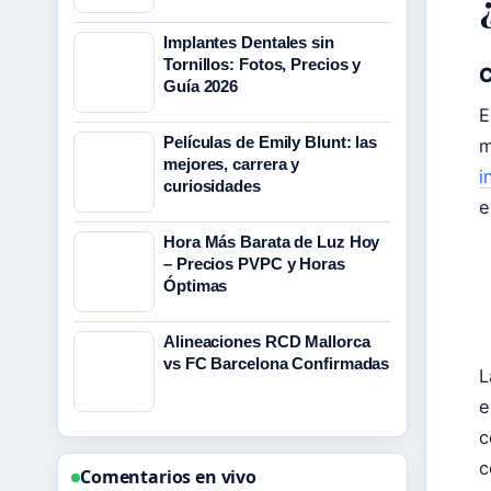
Implantes Dentales sin
Tornillos: Fotos, Precios y
C
Guía 2026
E
Películas de Emily Blunt: las
m
mejores, carrera y
i
curiosidades
e
Hora Más Barata de Luz Hoy
– Precios PVPC y Horas
Óptimas
Alineaciones RCD Mallorca
vs FC Barcelona Confirmadas
L
e
c
c
Comentarios en vivo