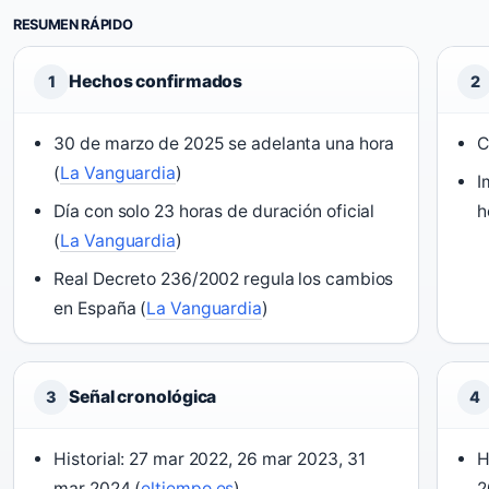
RESUMEN RÁPIDO
Hechos confirmados
1
2
30 de marzo de 2025 se adelanta una hora
C
(
La Vanguardia
)
I
Día con solo 23 horas de duración oficial
h
(
La Vanguardia
)
Real Decreto 236/2002 regula los cambios
en España (
La Vanguardia
)
Señal cronológica
3
4
Historial: 27 mar 2022, 26 mar 2023, 31
H
mar 2024 (
eltiempo.es
)
2