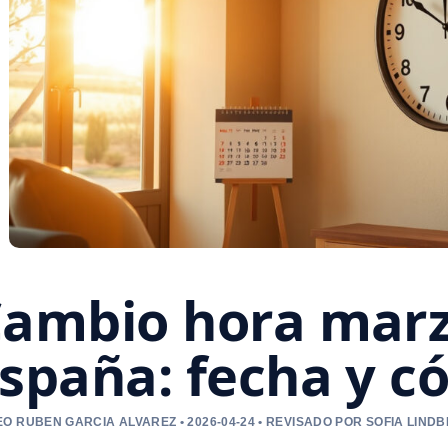
ambio hora marz
spaña: fecha y c
O RUBEN GARCIA ALVAREZ • 2026-04-24 • REVISADO POR SOFIA LIND