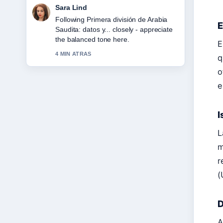
Ethan Collins
Useful context on Entradas a
E
Disneyland Paris 2026: precios,
ofertas.... Please keep this live thread
E
updated.
q
6 MIN ATRAS
o
e
I
L
m
r
(
D
A