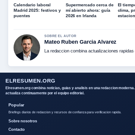
Calendario laboral
Supermercado cerca de
El tiem
Madrid 2025: festivos y
mí abierto ahora: guía
clima, p
puentes
2026 en Irlanda
estacion
SOBRE EL AUTOR
Mateo Ruben Garcia Alvarez
La redaccion combina actualizaciones rapidas 
ELRESUMEN.ORG
Elresumen.org combina noticias, guias y analisis en una redaccion moderna.
actualiza continuamente por el equipo editorial.
Popular
Briefings diarios de redaccion y recursos de confianza para verificacion rapida.
Sobre nosotros
Contacto