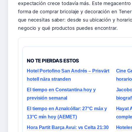
expectación crece todavía más. Este megacentro
forma de comprar bricolaje y decoración en Teneri
que necesitas saber: desde su ubicación y horario
negocio y qué productos puedes encontrar.
NO TE PIERDAS ESTOS
Hotel Portofino San Andrés – Prisvärt
Cine Gr
hotell nära stranden
horario
El tiempo en Constantina hoy y
Jacobo
previsión semanal
biogra
El tiempo en Aznalcóllar: 27°C máx y
Hayat A
13°C mín hoy (AEMET)
complet
Hora Partit Barça Avui: vs Celta 21:30
Hoteles