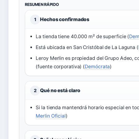
RESUMEN RÁPIDO
Hechos confirmados
1
La tienda tiene 40.000 m² de superficie (
Dem
Está ubicada en San Cristóbal de La Laguna (
Leroy Merlin es propiedad del Grupo Adeo, con
(fuente corporativa) (
Demócrata
)
Qué no está claro
2
Si la tienda mantendrá horario especial en tod
Merlin Oficial
)