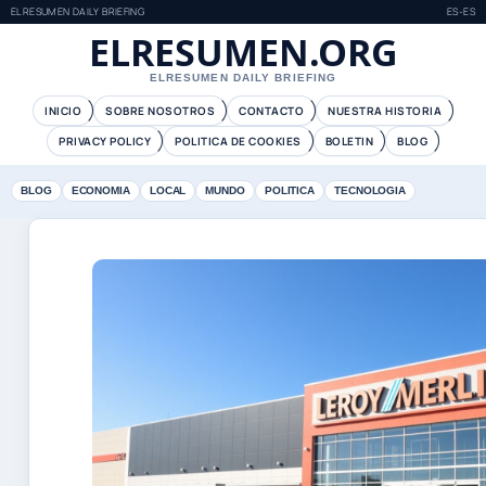
ELRESUMEN DAILY BRIEFING
ES-ES
ELRESUMEN.ORG
ELRESUMEN DAILY BRIEFING
INICIO
SOBRE NOSOTROS
CONTACTO
NUESTRA HISTORIA
PRIVACY POLICY
POLITICA DE COOKIES
BOLETIN
BLOG
BLOG
ECONOMIA
LOCAL
MUNDO
POLITICA
TECNOLOGIA