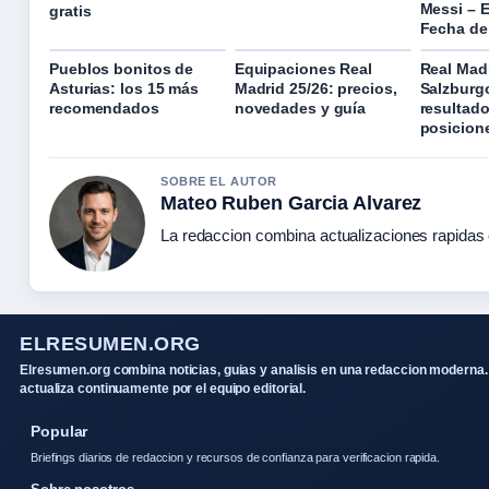
Messi – E
gratis
Fecha de
Pueblos bonitos de
Equipaciones Real
Real Mad
Asturias: los 15 más
Madrid 25/26: precios,
Salzburgo
recomendados
novedades y guía
resultado
posicion
SOBRE EL AUTOR
Mateo Ruben Garcia Alvarez
La redaccion combina actualizaciones rapidas 
ELRESUMEN.ORG
Elresumen.org combina noticias, guias y analisis en una redaccion moderna.
actualiza continuamente por el equipo editorial.
Popular
Briefings diarios de redaccion y recursos de confianza para verificacion rapida.