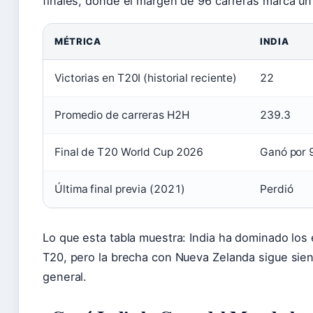
finales, donde el margen de 96 carreras marca un 
Comparativa India vs Nueva Zelanda en T20
MÉTRICA
INDIA
Victorias en T20I (historial reciente)
22
Promedio de carreras H2H
239.3
Final de T20 World Cup 2026
Ganó por 
Última final previa (2021)
Perdió
Lo que esta tabla muestra: India ha dominado los
T20, pero la brecha con Nueva Zelanda sigue siend
general.