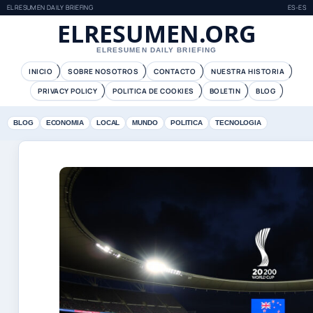
ELRESUMEN DAILY BRIEFING
ES-ES
ELRESUMEN.ORG
ELRESUMEN DAILY BRIEFING
INICIO
SOBRE NOSOTROS
CONTACTO
NUESTRA HISTORIA
PRIVACY POLICY
POLITICA DE COOKIES
BOLETIN
BLOG
BLOG
ECONOMIA
LOCAL
MUNDO
POLITICA
TECNOLOGIA