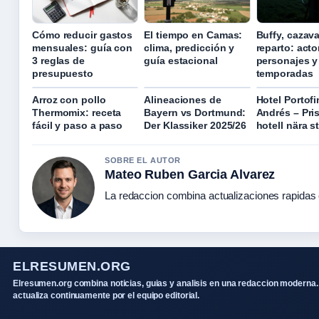
Cómo reducir gastos
El tiempo en Camas:
Buffy, cazav
mensuales: guía con
clima, predicción y
reparto: acto
3 reglas de
guía estacional
personajes y
presupuesto
temporadas
Arroz con pollo
Alineaciones de
Hotel Portof
Thermomix: receta
Bayern vs Dortmund:
Andrés – Pris
fácil y paso a paso
Der Klassiker 2025/26
hotell nära s
SOBRE EL AUTOR
Mateo Ruben Garcia Alvarez
La redaccion combina actualizaciones rapidas 
ELRESUMEN.ORG
Elresumen.org combina noticias, guias y analisis en una redaccion moderna.
actualiza continuamente por el equipo editorial.