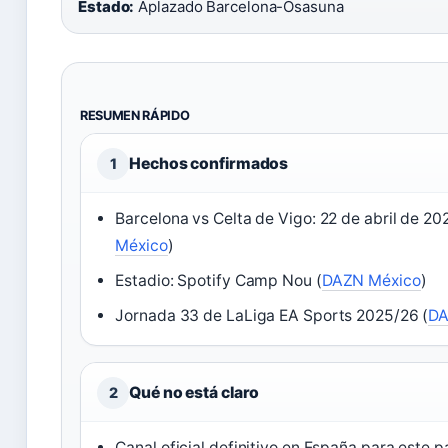
Estado:
Aplazado Barcelona-Osasuna
RESUMEN RÁPIDO
Hechos confirmados
1
Barcelona vs Celta de Vigo: 22 de abril de 20
México
)
Estadio: Spotify Camp Nou (
DAZN México
)
Jornada 33 de LaLiga EA Sports 2025/26 (
DA
Qué no está claro
2
Canal oficial definitivo en España para este p