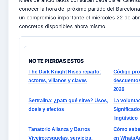
Miles de aficionados consultan cada día el calend
conocer la hora del próximo partido del Barcelona
un compromiso importante el miércoles 22 de abri
concretos disponibles ahora mismo.
NO TE PIERDAS ESTOS
The Dark Knight Rises reparto:
Código pro
actores, villanos y claves
descuentos
2026
Sertralina: ¿para qué sirve? Usos,
La volunta
dosis y efectos
Significado
lingüístico
Tanatorio Alianza y Barros
Cómo saber
Viveiro:esquelas, servicios,
en WhatsAp