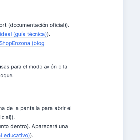
rt (documentación oficial)).
ideal (guía técnica)
).
ShopEnzona (blog
usas para el modo avión o la
toque.
 de la pantalla para abrir el
ial)).
punto dentro). Aparecerá una
l educativo)
).