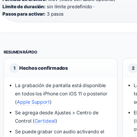
Límite de duración:
sin límite predefinido ·
Pasos para activar:
3 pasos
RESUMEN RÁPIDO
Hechos confirmados
1
2
La grabación de pantalla está disponible
L
en todos los iPhone con iOS 11 o posterior
t
(
Apple Support
)
s
Se agrega desde Ajustes > Centro de
E
Control (
Certideal
)
(
o
Se puede grabar con audio activando el