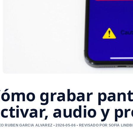
ómo grabar panta
ctivar, audio y 
O RUBEN GARCIA ALVAREZ • 2026-05-06 • REVISADO POR SOFIA LIND