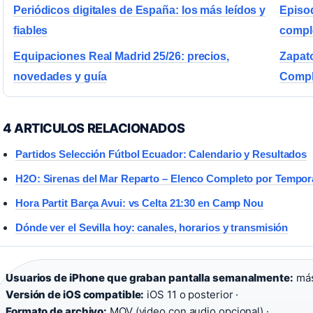
Periódicos digitales de España: los más leídos y
Episo
fiables
comple
Equipaciones Real Madrid 25/26: precios,
Zapat
novedades y guía
Compl
4 ARTICULOS RELACIONADOS
Partidos Selección Fútbol Ecuador: Calendario y Resultados
H2O: Sirenas del Mar Reparto – Elenco Completo por Tempo
Hora Partit Barça Avui: vs Celta 21:30 en Camp Nou
Dónde ver el Sevilla hoy: canales, horarios y transmisión
Usuarios de iPhone que graban pantalla semanalmente:
más
Versión de iOS compatible:
iOS 11 o posterior ·
Formato de archivo:
MOV (video con audio opcional) ·