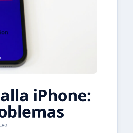
lla iPhone:
problemas
BERG