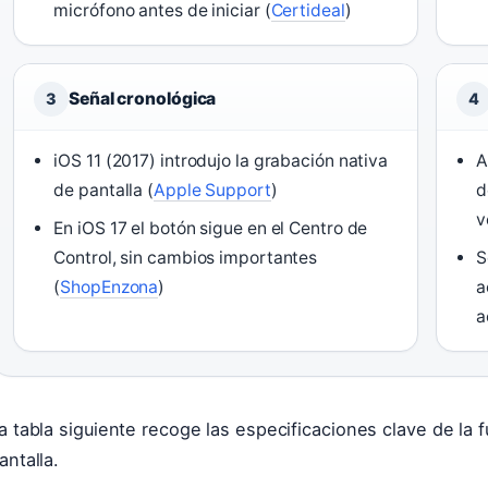
micrófono antes de iniciar (
Certideal
)
Señal cronológica
3
4
iOS 11 (2017) introdujo la grabación nativa
A
de pantalla (
Apple Support
)
d
v
En iOS 17 el botón sigue en el Centro de
Control, sin cambios importantes
S
(
ShopEnzona
)
a
a
a tabla siguiente recoge las especificaciones clave de la 
antalla.