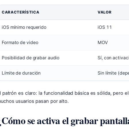
CARACTERÍSTICA
VALOR
atos
iOS mínimo requerido
iOS 11
lave
e
Formato de video
MOV
a
rabación
Posibilidad de grabar audio
Sí, con activa
e
Límite de duración
Sin límite (de
antalla
n
Phone
l patrón es claro: la funcionalidad básica es sólida, pero 
uchos usuarios pasan por alto.
¿Cómo se activa el grabar pantal