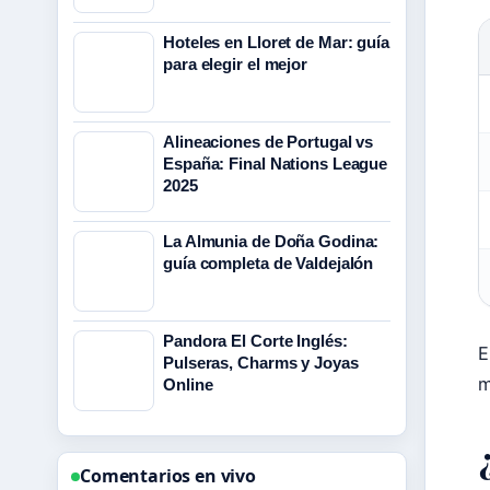
Hoteles en Lloret de Mar: guía
para elegir el mejor
D
c
Alineaciones de Portugal vs
d
España: Final Nations League
l
2025
g
La Almunia de Doña Godina:
d
guía completa de Valdejalón
p
e
Pandora El Corte Inglés:
i
E
Pulseras, Charms y Joyas
m
Online
Comentarios en vivo