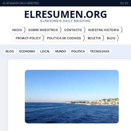
ELRESUMEN DAILY BRIEFING
ES-ES
ELRESUMEN.ORG
ELRESUMEN DAILY BRIEFING
INICIO
SOBRE NOSOTROS
CONTACTO
NUESTRA HISTORIA
PRIVACY POLICY
POLITICA DE COOKIES
BOLETIN
BLOG
BLOG
ECONOMIA
LOCAL
MUNDO
POLITICA
TECNOLOGIA