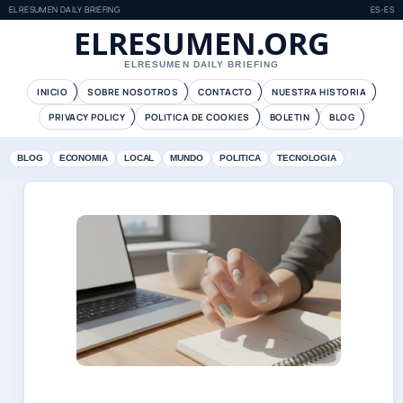
ELRESUMEN DAILY BRIEFING
ES-ES
ELRESUMEN.ORG
ELRESUMEN DAILY BRIEFING
INICIO
SOBRE NOSOTROS
CONTACTO
NUESTRA HISTORIA
PRIVACY POLICY
POLITICA DE COOKIES
BOLETIN
BLOG
BLOG
ECONOMIA
LOCAL
MUNDO
POLITICA
TECNOLOGIA