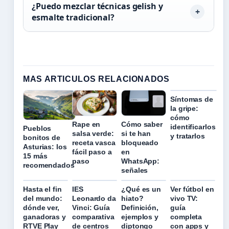
¿Puedo mezclar técnicas gelish y
esmalte tradicional?
MAS ARTICULOS RELACIONADOS
Síntomas de
la gripe:
cómo
Rape en
Cómo saber
identificarlos
Pueblos
salsa verde:
si te han
y tratarlos
bonitos de
receta vasca
bloqueado
Asturias: los
fácil paso a
en
15 más
paso
WhatsApp:
recomendados
señales
Hasta el fin
IES
¿Qué es un
Ver fútbol en
del mundo:
Leonardo da
hiato?
vivo TV:
dónde ver,
Vinci: Guía
Definición,
guía
ganadoras y
comparativa
ejemplos y
completa
RTVE Play
de centros
diptongo
con apps y