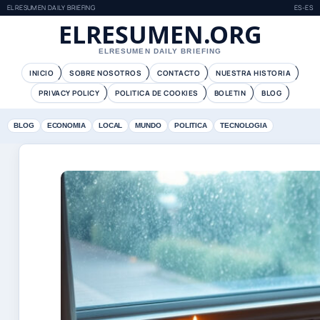
ELRESUMEN DAILY BRIEFING
ES-ES
ELRESUMEN.ORG
ELRESUMEN DAILY BRIEFING
INICIO
SOBRE NOSOTROS
CONTACTO
NUESTRA HISTORIA
PRIVACY POLICY
POLITICA DE COOKIES
BOLETIN
BLOG
BLOG
ECONOMIA
LOCAL
MUNDO
POLITICA
TECNOLOGIA